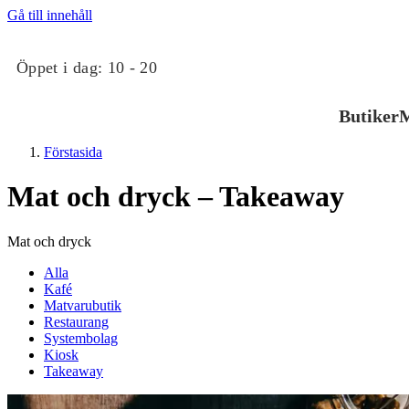
Gå till innehåll
Öppet i dag:
10 - 20
Butiker
M
Förstasida
Mat och dryck – Takeaway
Mat och dryck
Alla
Butiker
Kafé
Matvarubutik
Restaurang
Mat och dryck
Systembolag
Kiosk
Takeaway
Evenemang