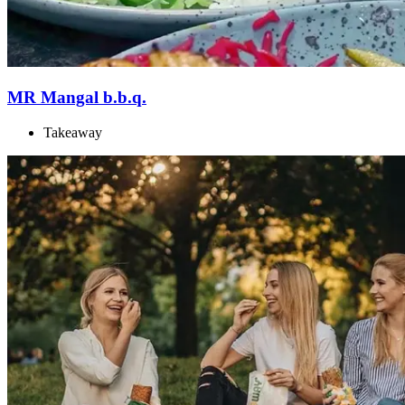
MR Mangal b.b.q.
Takeaway