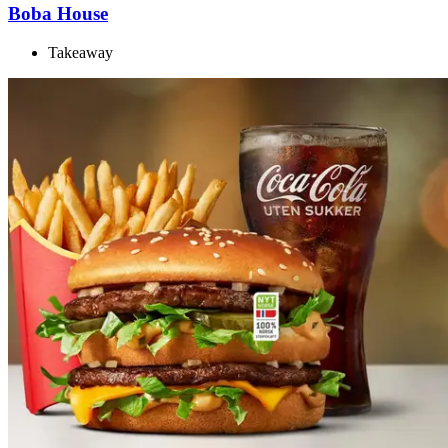
Boba House
Takeaway