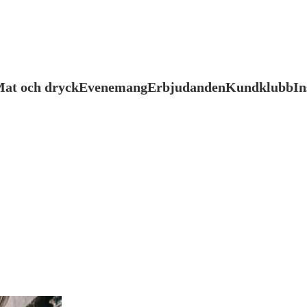
at och dryck
Evenemang
Erbjudanden
Kundklubb
In