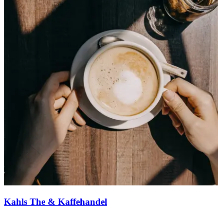
Erbjudanden
Kundklubb
Inspiration
Sök
Öppettider
Praktisk information
Kahls The & Kaffehandel