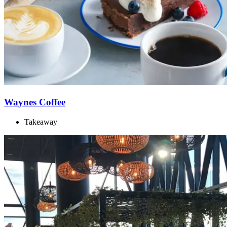
Waynes Coffee
Takeaway