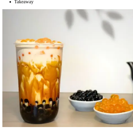
Lediga jobb
Takeaway
Magasin
Presentkort
Min Shopping-app