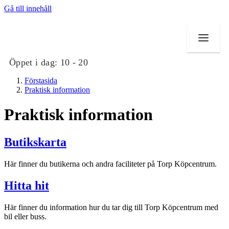
Gå till innehåll
Öppet i dag:
10 - 20
Förstasida
Praktisk information
Praktisk information
Butiker
Butikskarta
Mat och dryck
Här finner du butikerna och andra faciliteter på Torp Köpcentrum.
Evenemang
Hitta hit
Erbjudanden
Här finner du information hur du tar dig till Torp Köpcentrum med
Kundklubb
bil eller buss.