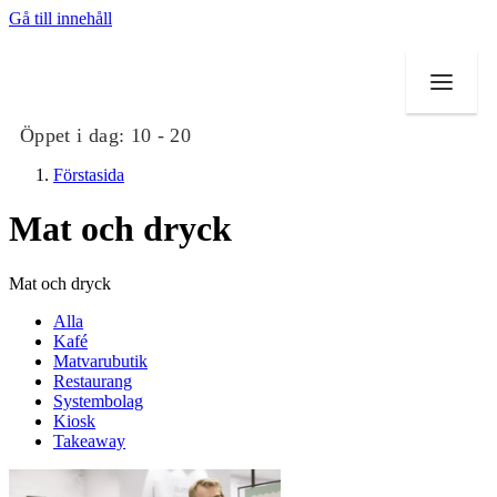
Gå till innehåll
Öppet i dag:
10 - 20
Förstasida
Mat och dryck
Butiker
Mat och dryck
Mat och dryck
Alla
Kafé
Matvarubutik
Evenemang
Restaurang
Systembolag
Erbjudanden
Kiosk
Takeaway
Kundklubb