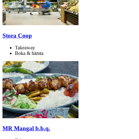
Stora Coop
Takeaway
Boka & hämta
MR Mangal b.b.q.