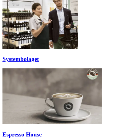
Inspiration
Sök
Öppettider
Systembolaget
Praktisk information
Lediga jobb
Magasin
Presentkort
Min Shopping-app
Espresso House