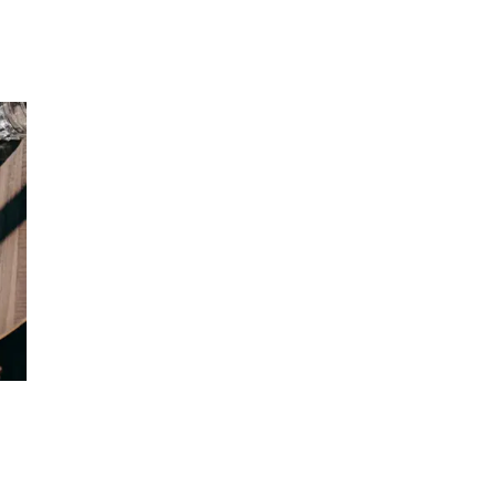
Inspiration
Sök
Öppettider
Praktisk information
Lediga jobb
Magasin
Presentkort
Min Shopping-app