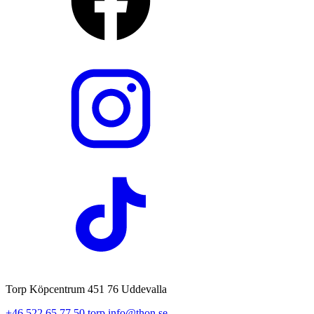
Torp Köpcentrum 451 76 Uddevalla
+46 522 65 77 50
torp.info@thon.se