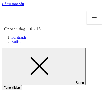
Gå till innehåll
Öppet i dag:
10 - 18
Förstasida
Butiker
Butiker
Mat och dryck
Evenemang
Stäng
Erbjudanden
Förra bilden
Kundklubb