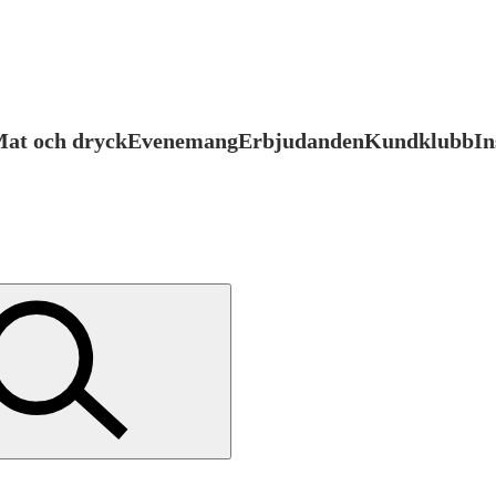
at och dryck
Evenemang
Erbjudanden
Kundklubb
In