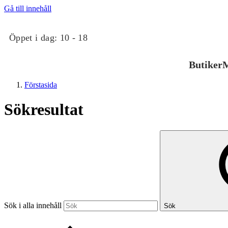
Gå till innehåll
Öppet i dag:
10 - 18
Butiker
M
Förstasida
Sökresultat
Butiker
Mat och dryck
Sök i alla innehåll
Sök
Evenemang