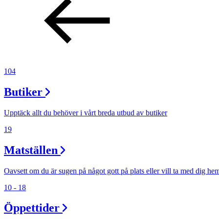
Erbjudanden
Kundklubb
104
Inspiration
Butiker
Upptäck allt du behöver i vårt breda utbud av butiker
19
Sök
Matställen
Oavsett om du är sugen på något gott på plats eller vill ta med dig he
Öppettider
10 - 18
Praktisk information
Öppettider