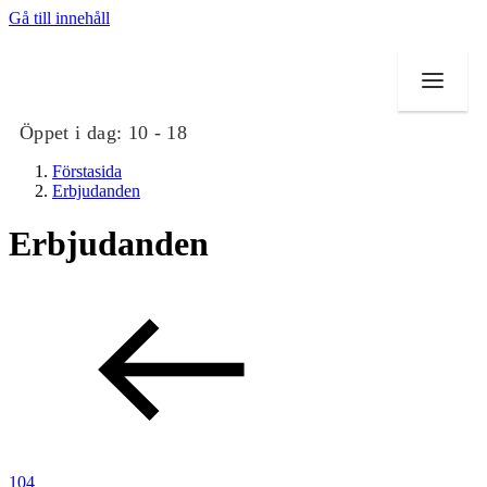
Gå till innehåll
Öppet i dag:
10 - 18
Förstasida
Erbjudanden
Erbjudanden
Butiker
Mat och dryck
Evenemang
Erbjudanden
Kundklubb
104