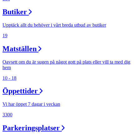
Inspiration
Butiker
Upptäck allt du behöver i vårt breda utbud av butiker
Sök
19
Matställen
Öppettider
Oavsett om du är sugen på något gott på plats eller vill ta med dig
Praktisk information
hem
Lediga jobb
10 - 18
Magasin
Öppettider
Presentkort
Vi har öppet 7 dagar i veckan
Min Shopping-app
3300
Parkeringsplatser