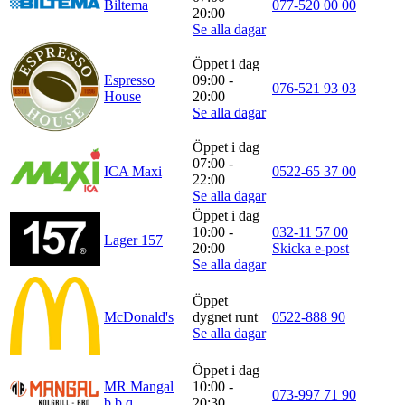
Biltema
077-520 00 00
20:00
Se alla dagar
Öppet i dag
Espresso
09:00 -
076-521 93 03
House
20:00
Se alla dagar
Öppet i dag
07:00 -
ICA Maxi
0522-65 37 00
22:00
Se alla dagar
Öppet i dag
10:00 -
032-11 57 00
Lager 157
20:00
Skicka e-post
Se alla dagar
Öppet
McDonald's
dygnet runt
0522-888 90
Se alla dagar
Öppet i dag
MR Mangal
10:00 -
073-997 71 90
b.b.q.
20:30