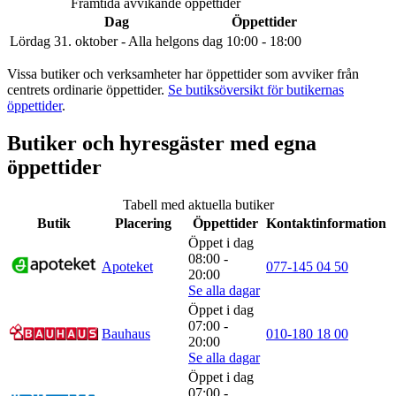
Inspiration
Framtida avvikande öppettider
Dag
Öppettider
Lördag 31. oktober - Alla helgons dag
10:00 - 18:00
Vissa butiker och verksamheter har öppettider som avviker från
Sök
centrets ordinarie öppettider.
Se butiksöversikt för butikernas
öppettider
.
Butiker och hyresgäster med egna
Öppettider
öppettider
Praktisk information
Tabell med aktuella butiker
Lediga jobb
Butik
Placering
Öppettider
Kontaktinformation
Öppet i dag
Magasin
08:00 -
Apoteket
077-145 04 50
20:00
Presentkort
Se alla dagar
Öppet i dag
Min Shopping-app
07:00 -
Bauhaus
010-180 18 00
20:00
Se alla dagar
Öppet i dag
07:00 -