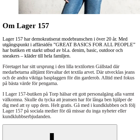
Om Lager 157
Lager 157 har demokratiserat modebranschen i över 20 år. Med
utgångspunkt i affärsidén ”GREAT BASICS FOR ALL PEOPLE”
har butiken ett starkt utbud av bl.a. denim, basic, outdoor och
sneakers – kläder till hela familjen.
Företaget har sitt ursprung i den lilla textilorten Gällstad där
medarbetarna alltjämt förvaltar det textila arvet. Där utvecklas jeans
och de andra viktiga basplaggen för din garderob. Alltid med fokus
på bästa värde för pengarna.
I Lager 157-butiken på Torp hälsar ett gott personalgäng alla varmt
välkomna. Skulle du tycka att jeansen har för långa ben hjälper de
dig med att sy upp dem. Helt gratis. Gå med i kundklubben och följ
Lager 157 på sociala medier för då missar du inga nyheter eller
kundklubbserbjudanden.