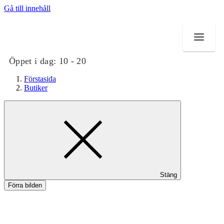
Gå till innehåll
Öppet i dag:
10 - 20
Förstasida
Butiker
Butiker
Mat och dryck
Evenemang
Stäng
Erbjudanden
Förra bilden
Kundklubb