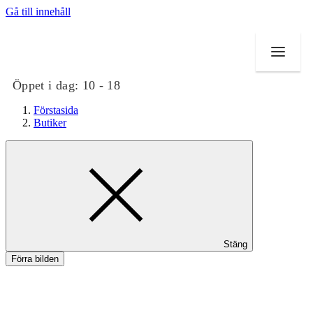
Gå till innehåll
Öppet i dag:
10 - 18
Förstasida
Butiker
Butiker
Mat och dryck
Evenemang
Stäng
Erbjudanden
Förra bilden
Kundklubb