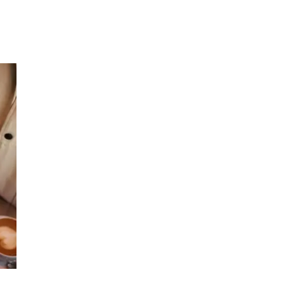
Inspiration
Sök
Öppettider
Praktisk information
Lediga jobb
Magasin
Presentkort
Min Shopping-app