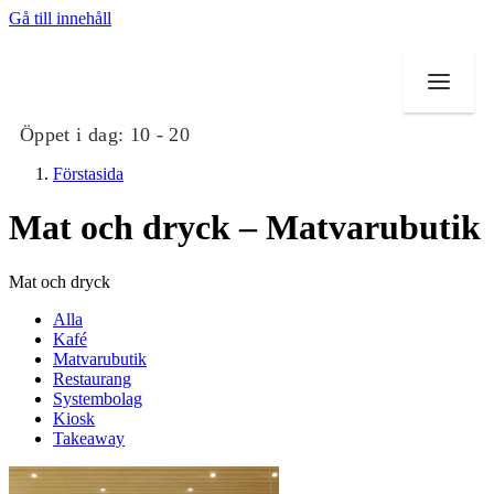
Gå till innehåll
Öppet i dag:
10 - 20
Förstasida
Mat och dryck – Matvarubutik
Butiker
Mat och dryck
Mat och dryck
Alla
Kafé
Matvarubutik
Evenemang
Restaurang
Systembolag
Erbjudanden
Kiosk
Takeaway
Kundklubb