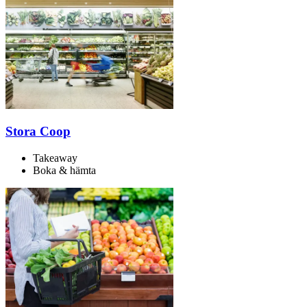
Inspiration
Sök
Öppettider
Stora Coop
Praktisk information
Takeaway
Lediga jobb
Boka & hämta
Magasin
Presentkort
Min Shopping-app