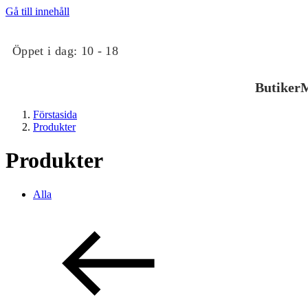
Gå till innehåll
Öppet i dag:
10 - 18
Butiker
M
Förstasida
Produkter
Produkter
Alla
Butiker
Mat och dryck
Evenemang