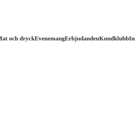
at och dryck
Evenemang
Erbjudanden
Kundklubb
In