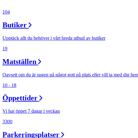
104
Erbjudanden
Butiker
Kundklubb
Upptäck allt du behöver i vårt breda utbud av butiker
19
Inspiration
Matställen
Oavsett om du är sugen på något gott på plats eller vill ta med dig he
Sök
10 - 18
Öppettider
Vi har öppet 7 dagar i veckan
Öppettider
3300
Praktisk information
Parkeringsplatser