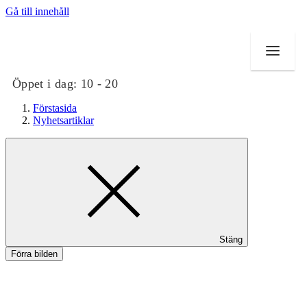
Gå till innehåll
Öppet i dag:
10 - 20
Förstasida
Nyhetsartiklar
Butiker
Mat och dryck
Evenemang
Stäng
Erbjudanden
Förra bilden
Kundklubb