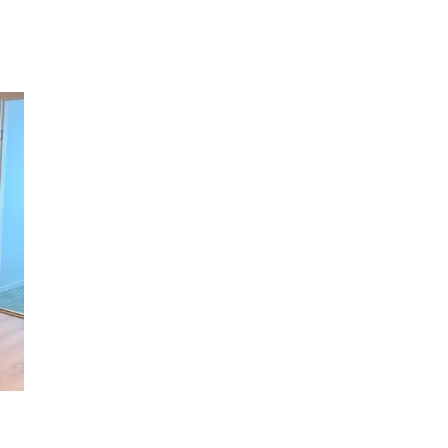
Inspiration
Sök
Öppettider
Praktisk information
Lediga jobb
Magasin
Presentkort
Min Shopping-app