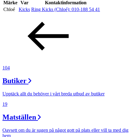
Inspiration
Märke
Var
Kontaktinformation
Chloé
Kicks
Ring Kicks (Chloé):
010-188 54 41
Sök
Öppettider
Praktisk information
104
Lediga jobb
Butiker
Magasin
Upptäck allt du behöver i vårt breda utbud av butiker
Presentkort
19
Min Shopping-app
Matställen
Oavsett om du är sugen på något gott på plats eller vill ta med dig
hem