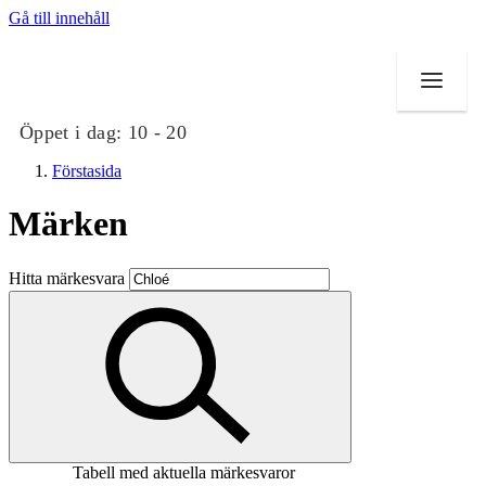
Gå till innehåll
Öppet i dag:
10 - 20
Förstasida
Märken
Butiker
Hitta märkesvara
Mat och dryck
Evenemang
Erbjudanden
Kundklubb
Tabell med aktuella märkesvaror