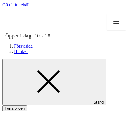
Gå till innehåll
Öppet i dag:
10 - 18
Förstasida
Butiker
Butiker
Mat och dryck
Evenemang
Stäng
Erbjudanden
Förra bilden
Kundklubb