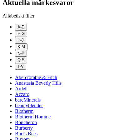
Aktuella märkesvaror
Alfabetiskt filter
A-D
E-G
H-J
K-M
N-P
Q-S
T-V
Abercrombie & Fitch
Anastasia Beverly Hills
Ardell
Azzaro
bareMinerals
beautyblender
Biotherm
Biotherm Homme
Boucheron
Burberry
Burt's Bees
Buxom