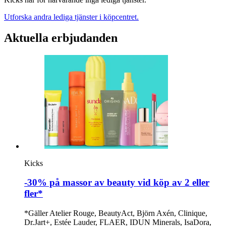
Utforska andra lediga tjänster i köpcentret.
Aktuella erbjudanden
Kicks
-30% på massor av beauty vid köp av 2 eller
fler*
*Gäller Atelier Rouge, BeautyAct, Björn Axén, Clinique,
Dr.Jart+, Estée Lauder, FLAER, IDUN Minerals, IsaDora,