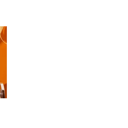
Inspiration
Sök
Öppettider
Praktisk information
Lediga jobb
Magasin
Presentkort
Min Shopping-app