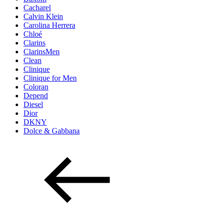
Cacharel
Calvin Klein
Carolina Herrera
Chloé
Clarins
ClarinsMen
Clean
Clinique
Clinique for Men
Coloran
Depend
Diesel
Dior
DKNY
Dolce & Gabbana