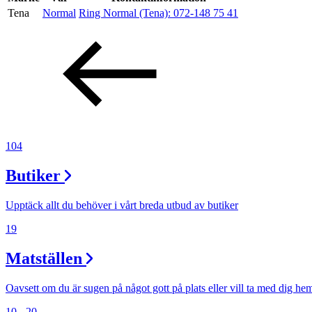
Tena
Normal
Ring Normal (Tena):
072-148 75 41
Erbjudanden
Kundklubb
Inspiration
104
Butiker
Sök
Upptäck allt du behöver i vårt breda utbud av butiker
19
Matställen
Öppettider
Praktisk information
Oavsett om du är sugen på något gott på plats eller vill ta med dig he
10 - 20