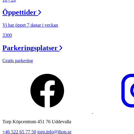
Lediga jobb
Öppettider
Magasin
Presentkort
Vi har öppet 7 dagar i veckan
Min Shopping-app
3300
Parkeringsplatser
Gratis parkering
Torp Köpcentrum 451 76 Uddevalla
+46 522 65 77 50
torp.info@thon.se