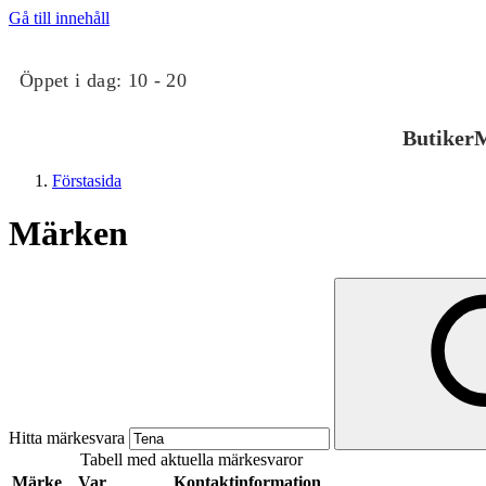
Gå till innehåll
Öppet i dag:
10 - 20
Butiker
M
Förstasida
Märken
Butiker
Mat och dryck
Hitta märkesvara
Tabell med aktuella märkesvaror
Evenemang
Märke
Var
Kontaktinformation