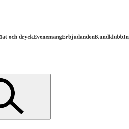
at och dryck
Evenemang
Erbjudanden
Kundklubb
In