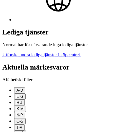
Lediga tjänster
Normal har för närvarande inga lediga tjänster.
Utforska andra lediga tjänster i köpcentret.
Aktuella märkesvaror
Alfabetiskt filter
A-D
E-G
H-J
K-M
N-P
Q-S
T-V