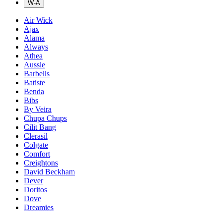
W-Å
Air Wick
Ajax
Alama
Always
Athea
Aussie
Barbells
Batiste
Benda
Bibs
By Veira
Chupa Chups
Cilit Bang
Clerasil
Colgate
Comfort
Creightons
David Beckham
Dever
Doritos
Dove
Dreamies