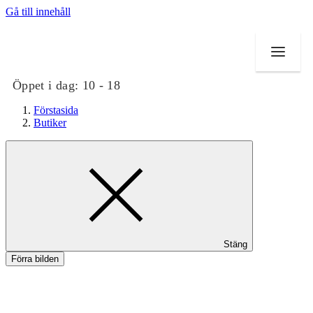
Gå till innehåll
Öppet i dag:
10 - 18
Förstasida
Butiker
Butiker
Mat och dryck
Evenemang
Stäng
Erbjudanden
Förra bilden
Kundklubb