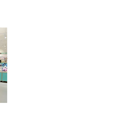
Inspiration
Sök
Öppettider
Praktisk information
Lediga jobb
Magasin
Presentkort
Min Shopping-app