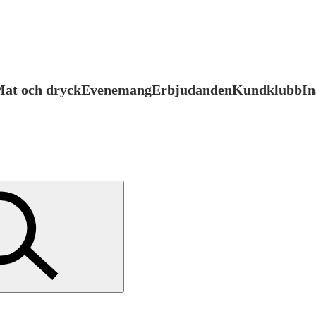
at och dryck
Evenemang
Erbjudanden
Kundklubb
In