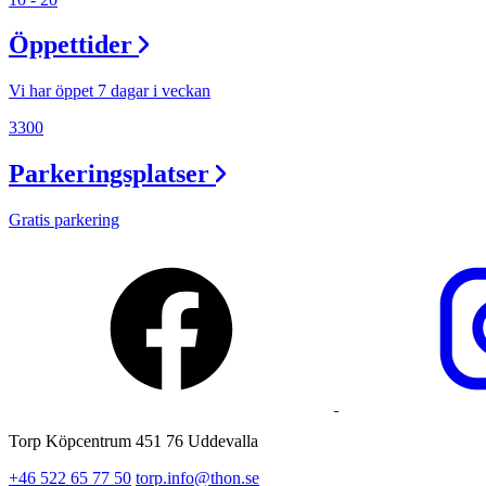
Lediga jobb
Öppettider
Magasin
Presentkort
Vi har öppet 7 dagar i veckan
Min Shopping-app
3300
Parkeringsplatser
Gratis parkering
Torp Köpcentrum 451 76 Uddevalla
+46 522 65 77 50
torp.info@thon.se