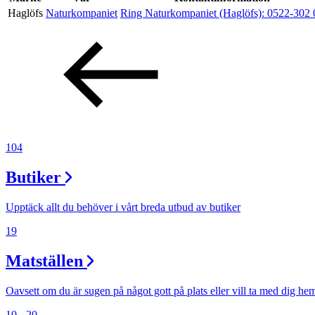
Haglöfs
Naturkompaniet
Ring Naturkompaniet (Haglöfs):
0522-302 
Erbjudanden
Kundklubb
Inspiration
104
Butiker
Sök
Upptäck allt du behöver i vårt breda utbud av butiker
19
Matställen
Öppettider
Praktisk information
Oavsett om du är sugen på något gott på plats eller vill ta med dig he
10 - 20