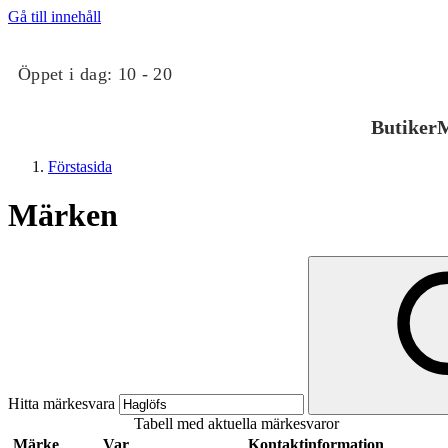
Gå till innehåll
Öppet i dag:
10 - 20
Butiker
M
Förstasida
Märken
Butiker
Mat och dryck
Hitta märkesvara
Tabell med aktuella märkesvaror
Evenemang
Märke
Var
Kontaktinformation