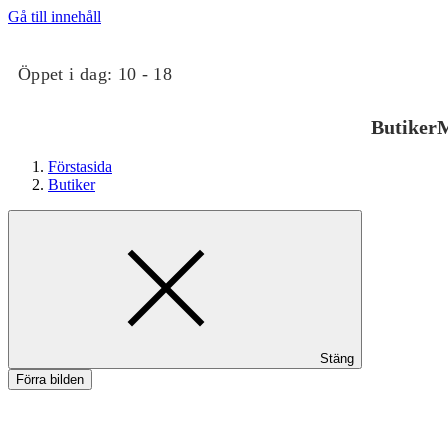
Gå till innehåll
Öppet i dag:
10 - 18
Butiker
M
Förstasida
Butiker
Butiker
Stäng
Mat och dryck
Förra bilden
Evenemang