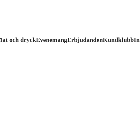
at och dryck
Evenemang
Erbjudanden
Kundklubb
In