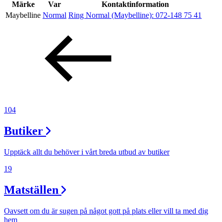
Inspiration
Märke
Var
Kontaktinformation
Maybelline
Normal
Ring Normal (Maybelline):
072-148 75 41
Sök
Öppettider
Praktisk information
104
Lediga jobb
Butiker
Magasin
Upptäck allt du behöver i vårt breda utbud av butiker
Presentkort
19
Min Shopping-app
Matställen
Oavsett om du är sugen på något gott på plats eller vill ta med dig
hem