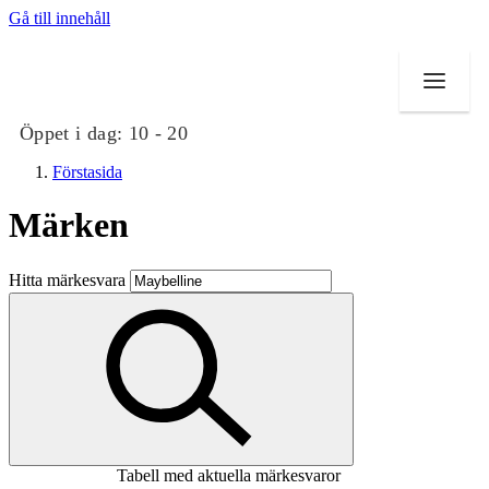
Gå till innehåll
Öppet i dag:
10 - 20
Förstasida
Märken
Butiker
Hitta märkesvara
Mat och dryck
Evenemang
Erbjudanden
Kundklubb
Tabell med aktuella märkesvaror