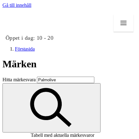
Gå till innehåll
Öppet i dag:
10 - 20
Förstasida
Märken
Butiker
Hitta märkesvara
Mat och dryck
Evenemang
Erbjudanden
Kundklubb
Tabell med aktuella märkesvaror