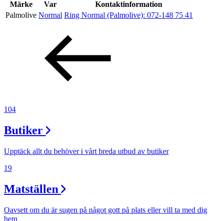
Inspiration
Märke
Var
Kontaktinformation
Palmolive
Normal
Ring Normal (Palmolive):
072-148 75 41
Sök
Öppettider
Praktisk information
104
Lediga jobb
Butiker
Magasin
Upptäck allt du behöver i vårt breda utbud av butiker
Presentkort
19
Min Shopping-app
Matställen
Oavsett om du är sugen på något gott på plats eller vill ta med dig
hem