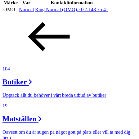
Inspiration
Märke
Var
Kontaktinformation
OMO
Normal
Ring Normal (OMO):
072-148 75 41
Sök
Öppettider
Praktisk information
104
Lediga jobb
Butiker
Magasin
Upptäck allt du behöver i vårt breda utbud av butiker
Presentkort
19
Min Shopping-app
Matställen
Oavsett om du är sugen på något gott på plats eller vill ta med dig
hem