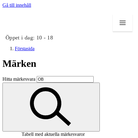
Gå till innehåll
Öppet i dag:
10 - 18
Förstasida
Märken
Butiker
Hitta märkesvara
Mat och dryck
Evenemang
Erbjudanden
Kundklubb
Tabell med aktuella märkesvaror