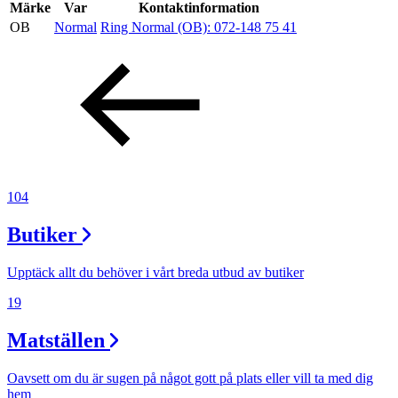
Inspiration
Märke
Var
Kontaktinformation
OB
Normal
Ring Normal (OB):
072-148 75 41
Sök
Öppettider
Praktisk information
104
Lediga jobb
Butiker
Magasin
Upptäck allt du behöver i vårt breda utbud av butiker
Presentkort
19
Min Shopping-app
Matställen
Oavsett om du är sugen på något gott på plats eller vill ta med dig
hem