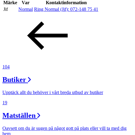
Inspiration
Märke
Var
Kontaktinformation
Jif
Normal
Ring Normal (Jif):
072-148 75 41
Sök
Öppettider
Praktisk information
104
Lediga jobb
Butiker
Magasin
Upptäck allt du behöver i vårt breda utbud av butiker
Presentkort
19
Min Shopping-app
Matställen
Oavsett om du är sugen på något gott på plats eller vill ta med dig
hem