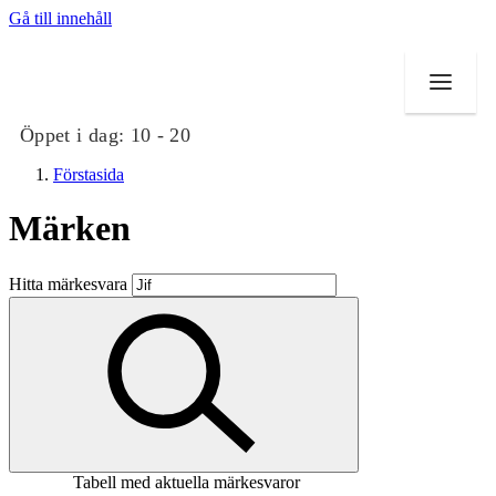
Gå till innehåll
Öppet i dag:
10 - 20
Förstasida
Märken
Butiker
Hitta märkesvara
Mat och dryck
Evenemang
Erbjudanden
Kundklubb
Tabell med aktuella märkesvaror