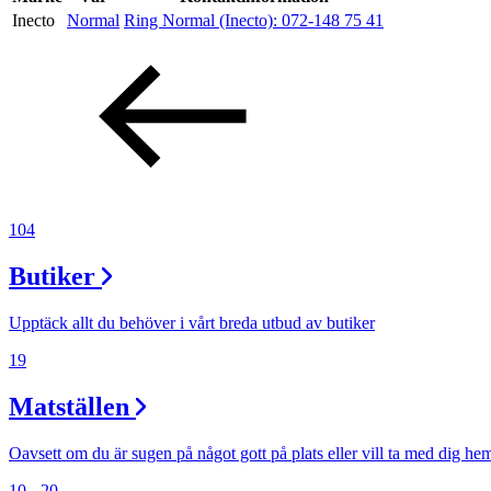
Inecto
Normal
Ring Normal (Inecto):
072-148 75 41
Erbjudanden
Kundklubb
Inspiration
104
Butiker
Sök
Upptäck allt du behöver i vårt breda utbud av butiker
19
Matställen
Öppettider
Praktisk information
Oavsett om du är sugen på något gott på plats eller vill ta med dig he
10 - 20