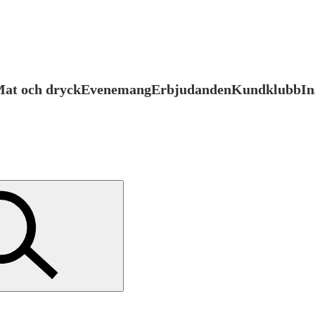
at och dryck
Evenemang
Erbjudanden
Kundklubb
In