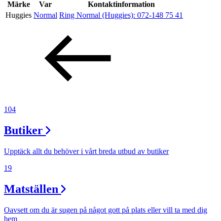
Inspiration
Märke
Var
Kontaktinformation
Huggies
Normal
Ring Normal (Huggies):
072-148 75 41
Sök
Öppettider
Praktisk information
104
Lediga jobb
Butiker
Magasin
Upptäck allt du behöver i vårt breda utbud av butiker
Presentkort
19
Min Shopping-app
Matställen
Oavsett om du är sugen på något gott på plats eller vill ta med dig
hem