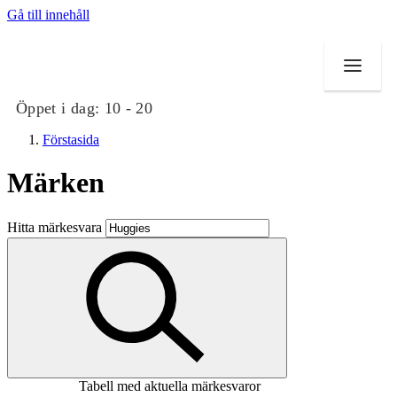
Gå till innehåll
Öppet i dag:
10 - 20
Förstasida
Märken
Butiker
Hitta märkesvara
Mat och dryck
Evenemang
Erbjudanden
Kundklubb
Tabell med aktuella märkesvaror