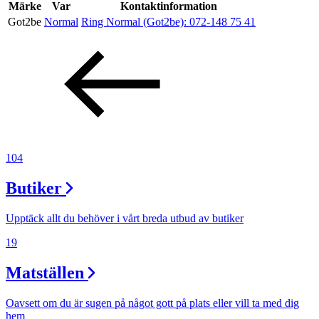
Inspiration
Märke
Var
Kontaktinformation
Got2be
Normal
Ring Normal (Got2be):
072-148 75 41
Sök
Öppettider
Praktisk information
104
Lediga jobb
Butiker
Magasin
Upptäck allt du behöver i vårt breda utbud av butiker
Presentkort
19
Min Shopping-app
Matställen
Oavsett om du är sugen på något gott på plats eller vill ta med dig
hem