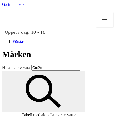
Gå till innehåll
Öppet i dag:
10 - 18
Förstasida
Märken
Butiker
Hitta märkesvara
Mat och dryck
Evenemang
Erbjudanden
Kundklubb
Tabell med aktuella märkesvaror