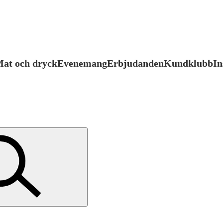
at och dryck
Evenemang
Erbjudanden
Kundklubb
In