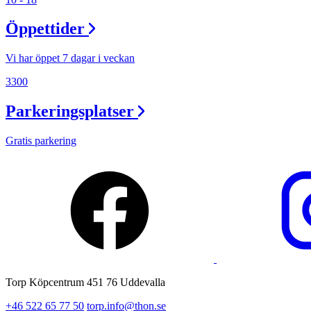
Lediga jobb
Öppettider
Magasin
Presentkort
Vi har öppet 7 dagar i veckan
Min Shopping-app
3300
Parkeringsplatser
Gratis parkering
Torp Köpcentrum 451 76 Uddevalla
+46 522 65 77 50
torp.info@thon.se