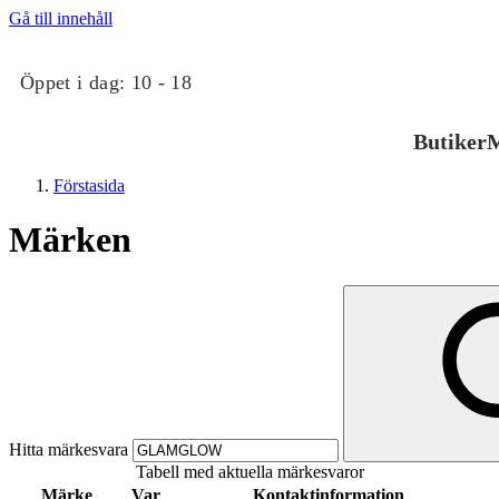
Gå till innehåll
Öppet i dag:
10 - 18
Butiker
M
Förstasida
Märken
Butiker
Mat och dryck
Hitta märkesvara
Tabell med aktuella märkesvaror
Evenemang
Märke
Var
Kontaktinformation