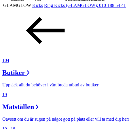
GLAMGLOW
Kicks
Ring Kicks (GLAMGLOW):
010-188 54 41
Erbjudanden
Kundklubb
Inspiration
104
Butiker
Sök
Upptäck allt du behöver i vårt breda utbud av butiker
19
Matställen
Öppettider
Praktisk information
Oavsett om du är sugen på något gott på plats eller vill ta med dig he
10 - 18