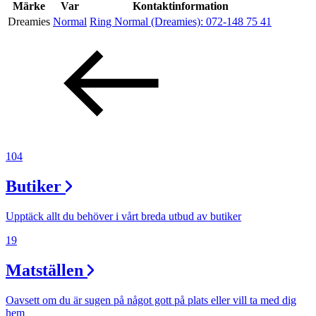
Inspiration
Märke
Var
Kontaktinformation
Dreamies
Normal
Ring Normal (Dreamies):
072-148 75 41
Sök
Öppettider
Praktisk information
104
Lediga jobb
Butiker
Magasin
Upptäck allt du behöver i vårt breda utbud av butiker
Presentkort
19
Min Shopping-app
Matställen
Oavsett om du är sugen på något gott på plats eller vill ta med dig
hem