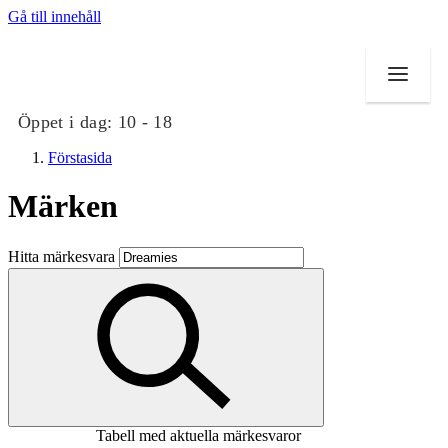
Gå till innehåll
Öppet i dag:
10 - 18
Förstasida
Märken
Butiker
Hitta märkesvara
Mat och dryck
Evenemang
Erbjudanden
Kundklubb
Tabell med aktuella märkesvaror