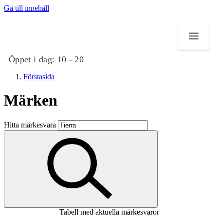
Gå till innehåll
Öppet i dag:
10 - 20
Förstasida
Märken
Butiker
Hitta märkesvara
Mat och dryck
Evenemang
Erbjudanden
Kundklubb
Tabell med aktuella märkesvaror