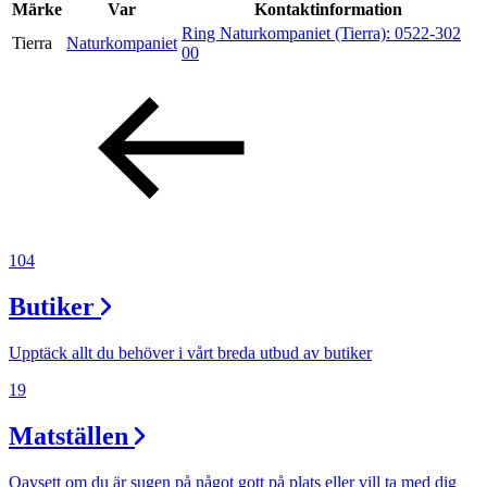
Inspiration
Märke
Var
Kontaktinformation
Ring Naturkompaniet (Tierra):
0522-302
Tierra
Naturkompaniet
00
Sök
Öppettider
Praktisk information
104
Lediga jobb
Butiker
Magasin
Presentkort
Upptäck allt du behöver i vårt breda utbud av butiker
Min Shopping-app
19
Matställen
Oavsett om du är sugen på något gott på plats eller vill ta med dig