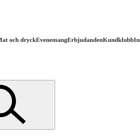
at och dryck
Evenemang
Erbjudanden
Kundklubb
In