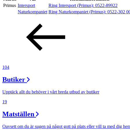
Primus
Intersport
Ring Intersport (Primus):
0522-89922
Naturkompaniet
Ring Naturkompaniet (Primus):
0522-302 0
Erbjudanden
Kundklubb
Inspiration
104
Butiker
Sök
Upptäck allt du behöver i vårt breda utbud av butiker
19
Öppettider
Matställen
Praktisk information
Oavsett om du är sugen på något gott på plats eller vill ta med dig he