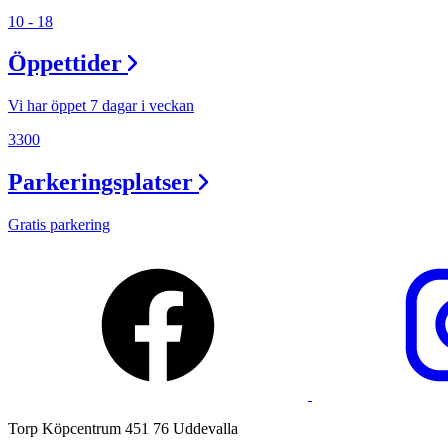
Lediga jobb
10 - 18
Magasin
Öppettider
Presentkort
Vi har öppet 7 dagar i veckan
Min Shopping-app
3300
Parkeringsplatser
Gratis parkering
Torp Köpcentrum 451 76 Uddevalla