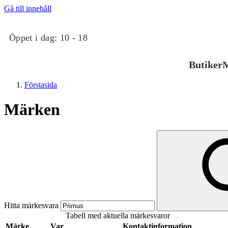
Gå till innehåll
Öppet i dag:
10 - 18
Butiker
M
Förstasida
Märken
Butiker
Mat och dryck
Hitta märkesvara
Tabell med aktuella märkesvaror
Evenemang
Märke
Var
Kontaktinformation