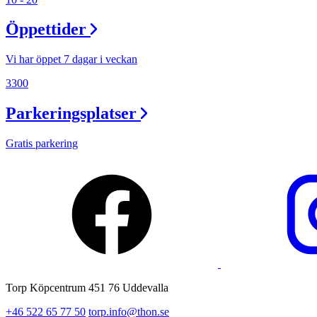
Lediga jobb
Öppettider
Magasin
Presentkort
Vi har öppet 7 dagar i veckan
Min Shopping-app
3300
Parkeringsplatser
Gratis parkering
Torp Köpcentrum 451 76 Uddevalla
+46 522 65 77 50
torp.info@thon.se