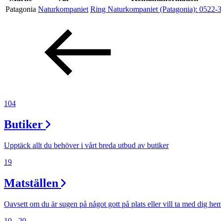
Patagonia
Naturkompaniet
Ring Naturkompaniet (Patagonia):
0522-
Erbjudanden
Kundklubb
Inspiration
104
Butiker
Sök
Upptäck allt du behöver i vårt breda utbud av butiker
19
Matställen
Öppettider
Praktisk information
Oavsett om du är sugen på något gott på plats eller vill ta med dig he
10 - 20