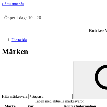
Gå till innehåll
Öppet i dag:
10 - 20
Butiker
M
Förstasida
Märken
Butiker
Mat och dryck
Hitta märkesvara
Tabell med aktuella märkesvaror
Evenemang
Märke
Var
Kontaktinformation