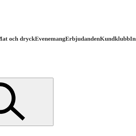
at och dryck
Evenemang
Erbjudanden
Kundklubb
In