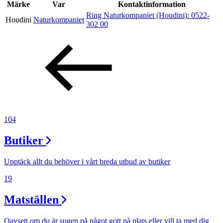
Inspiration
Märke
Var
Kontaktinformation
Ring Naturkompaniet (Houdini):
0522-
Houdini
Naturkompaniet
302 00
Sök
Öppettider
Praktisk information
104
Lediga jobb
Butiker
Magasin
Presentkort
Upptäck allt du behöver i vårt breda utbud av butiker
Min Shopping-app
19
Matställen
Oavsett om du är sugen på något gott på plats eller vill ta med dig