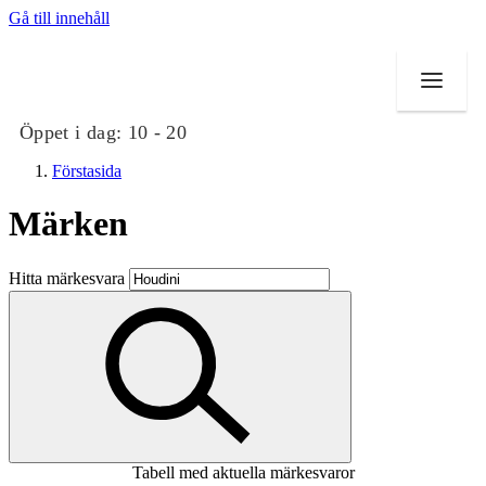
Gå till innehåll
Öppet i dag:
10 - 20
Förstasida
Märken
Butiker
Hitta märkesvara
Mat och dryck
Evenemang
Erbjudanden
Kundklubb
Tabell med aktuella märkesvaror