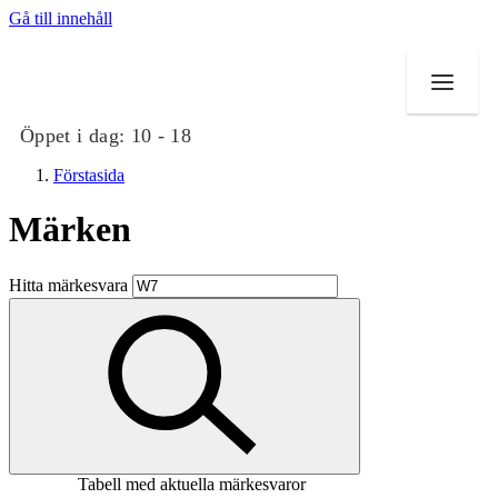
Gå till innehåll
Öppet i dag:
10 - 18
Förstasida
Märken
Butiker
Hitta märkesvara
Mat och dryck
Evenemang
Erbjudanden
Kundklubb
Tabell med aktuella märkesvaror