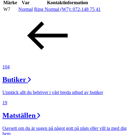
Inspiration
Märke
Var
Kontaktinformation
W7
Normal
Ring Normal (W7):
072-148 75 41
Sök
Öppettider
Praktisk information
104
Lediga jobb
Butiker
Magasin
Upptäck allt du behöver i vårt breda utbud av butiker
Presentkort
19
Min Shopping-app
Matställen
Oavsett om du är sugen på något gott på plats eller vill ta med dig
hem