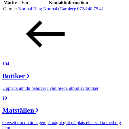
Inspiration
Märke
Var
Kontaktinformation
Garnier
Normal
Ring Normal (Garnier):
072-148 75 41
Sök
Öppettider
Praktisk information
104
Lediga jobb
Butiker
Magasin
Upptäck allt du behöver i vårt breda utbud av butiker
Presentkort
19
Min Shopping-app
Matställen
Oavsett om du är sugen på något gott på plats eller vill ta med dig
hem