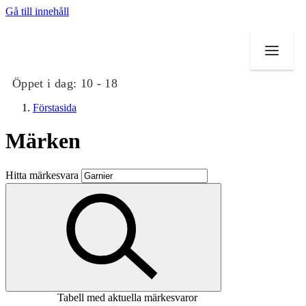
Gå till innehåll
Öppet i dag:
10 - 18
Förstasida
Märken
Butiker
Hitta märkesvara
Mat och dryck
Evenemang
Erbjudanden
Kundklubb
Tabell med aktuella märkesvaror