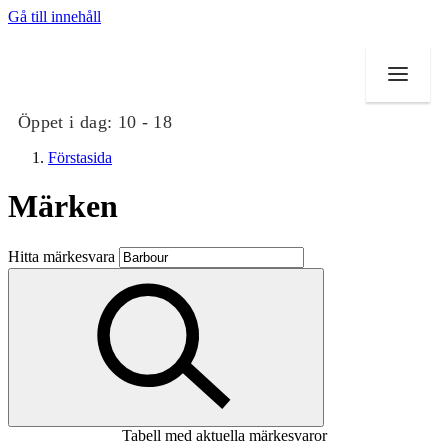
Gå till innehåll
Öppet i dag:
10 - 18
Förstasida
Märken
Butiker
Hitta märkesvara
Mat och dryck
Evenemang
Erbjudanden
Kundklubb
Tabell med aktuella märkesvaror