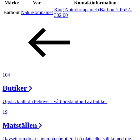
Inspiration
Märke
Var
Kontaktinformation
Ring Naturkompaniet (Barbour):
0522-
Barbour
Naturkompaniet
302 00
Sök
Öppettider
Praktisk information
104
Lediga jobb
Butiker
Magasin
Presentkort
Upptäck allt du behöver i vårt breda utbud av butiker
Min Shopping-app
19
Matställen
Oavsett om du är sugen på något gott på plats eller vill ta med dig