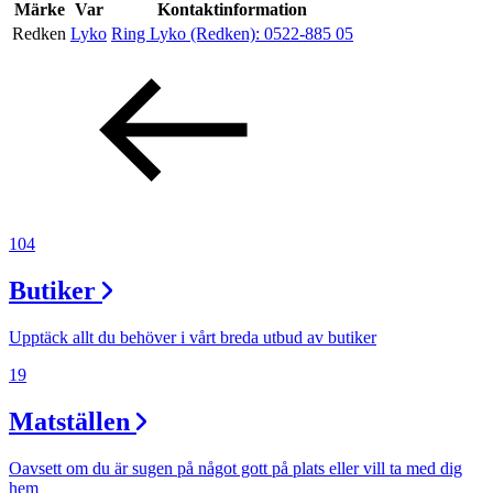
Inspiration
Märke
Var
Kontaktinformation
Redken
Lyko
Ring Lyko (Redken):
0522-885 05
Sök
Öppettider
Praktisk information
104
Lediga jobb
Butiker
Magasin
Upptäck allt du behöver i vårt breda utbud av butiker
Presentkort
19
Min Shopping-app
Matställen
Oavsett om du är sugen på något gott på plats eller vill ta med dig
hem