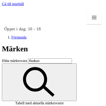
Gå till innehåll
Öppet i dag:
10 - 18
Förstasida
Märken
Butiker
Hitta märkesvara
Mat och dryck
Evenemang
Erbjudanden
Kundklubb
Tabell med aktuella märkesvaror