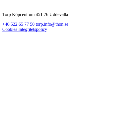
Torp Köpcentrum 451 76 Uddevalla
+46 522 65 77 50
torp.info@thon.se
Cookies
Integritetspolicy