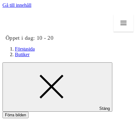
Gå till innehåll
Öppet i dag:
10 - 20
Förstasida
Butiker
Butiker
Mat och dryck
Evenemang
Stäng
Erbjudanden
Förra bilden
Kundklubb