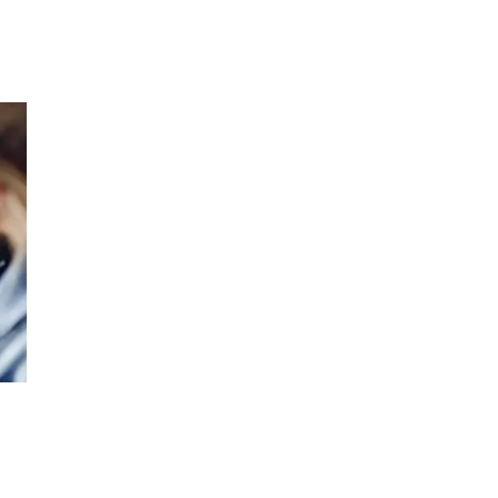
Inspiration
Sök
Öppettider
Praktisk information
Lediga jobb
Magasin
Presentkort
Min Shopping-app