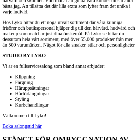
hårvård och skönhet. Vårt mål är att guida våra kunder till sitt allra
bästa jag. Att tillsätta det där lilla extra som lyfter fram det unika i
varje individ.
Hos Lyko hittar du ett noga utvalt sortiment där våra kunniga
frisörer och butikspersonal hjälper dig till den hårvård, hudvård och
makeup som matchar just dina önskemål. På Lyko.se hittar du
dessutom hela vårt sortiment, med över 55,000 produkter från mer
än 500 varumärken. Något för alla smaker, stilar och personligheter.
STUDIO BY LYKO
Vi är en fullservicesalong som bland annat erbjuder:
Klippning
Färgning
Håruppsättningar
Hårförlängningar
Styling
Kurbehandlingar
Välkommen till Lyko!
Boka salongstid här
STÄNGT FÖR OMBYGGNATION AV