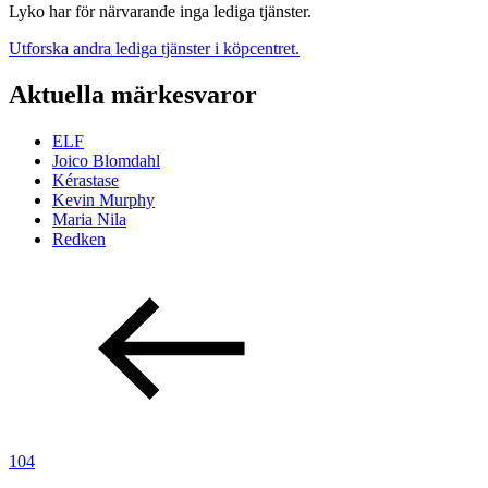
Lyko har för närvarande inga lediga tjänster.
Utforska andra lediga tjänster i köpcentret.
Aktuella märkesvaror
ELF
Joico Blomdahl
Kérastase
Kevin Murphy
Maria Nila
Redken
104