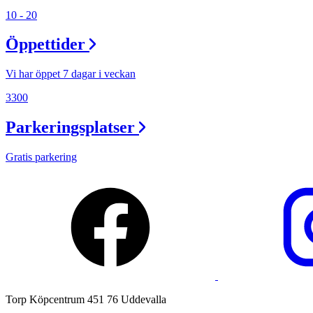
Lediga jobb
10 - 20
Magasin
Öppettider
Presentkort
Vi har öppet 7 dagar i veckan
Min Shopping-app
3300
Parkeringsplatser
Gratis parkering
Torp Köpcentrum 451 76 Uddevalla