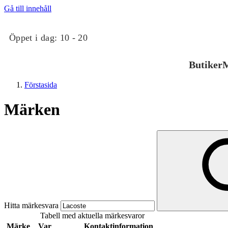
Gå till innehåll
Öppet i dag:
10 - 20
Butiker
M
Förstasida
Märken
Butiker
Mat och dryck
Hitta märkesvara
Tabell med aktuella märkesvaror
Evenemang
Märke
Var
Kontaktinformation