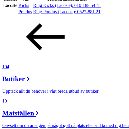
Lacoste
Kicks
Ring Kicks (Lacoste):
010-188 54 41
Pondus
Ring Pondus (Lacoste):
0522-881 21
Erbjudanden
Kundklubb
Inspiration
104
Butiker
Sök
Upptäck allt du behöver i vårt breda utbud av butiker
19
Öppettider
Matställen
Praktisk information
Oavsett om du är sugen på något gott på plats eller vill ta med dig he