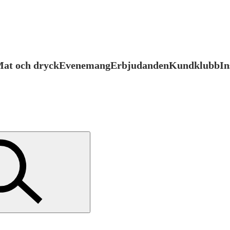
at och dryck
Evenemang
Erbjudanden
Kundklubb
In