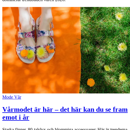
Mode
Vår
Vårmodet är här – det här kan du se fram
emot i år
Starka färger, 80-talslyx och blommiga accessoarer: Här är trenderna