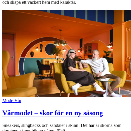
Inspiration
och skapa ett vackert hem med karaktär.
Sök
Öppettider
Praktisk information
Lediga jobb
Magasin
Presentkort
Mode
Vår
Min Shopping-app
Vårmodet – skor för en ny säsong
Sneakers, slingbacks och sandaler i skinn: Det här är skorna som
dominerar trendbilden våren 2026.