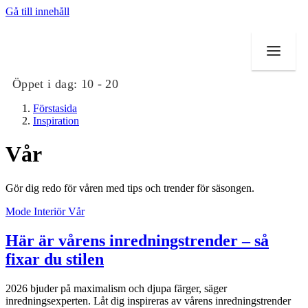
Gå till innehåll
Öppet i dag:
10 - 20
Förstasida
Inspiration
Vår
Butiker
Gör dig redo för våren med tips och trender för säsongen.
Mat och dryck
Mode
Interiör
Vår
Evenemang
Här är vårens inredningstrender – så
Erbjudanden
fixar du stilen
Kundklubb
2026 bjuder på maximalism och djupa färger, säger
inredningsexperten. Låt dig inspireras av vårens inredningstrender