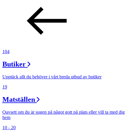
Inspiration
Sök
Öppettider
104
Praktisk information
Butiker
Lediga jobb
Upptäck allt du behöver i vårt breda utbud av butiker
Magasin
19
Presentkort
Matställen
Min Shopping-app
Oavsett om du är sugen på något gott på plats eller vill ta med dig
hem
10 - 20