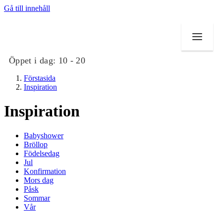
Gå till innehåll
Öppet i dag:
10 - 20
Förstasida
Inspiration
Inspiration
Butiker
Babyshower
Mat och dryck
Bröllop
Födelsedag
Jul
Evenemang
Konfirmation
Mors dag
Erbjudanden
Påsk
Sommar
Kundklubb
Vår