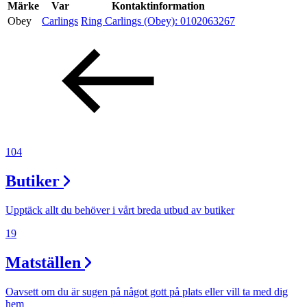
Inspiration
Märke
Var
Kontaktinformation
Obey
Carlings
Ring Carlings (Obey):
0102063267
Sök
Öppettider
Praktisk information
104
Lediga jobb
Butiker
Magasin
Upptäck allt du behöver i vårt breda utbud av butiker
Presentkort
19
Min Shopping-app
Matställen
Oavsett om du är sugen på något gott på plats eller vill ta med dig
hem