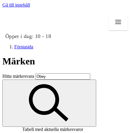
Gå till innehåll
Öppet i dag:
10 - 18
Förstasida
Märken
Butiker
Hitta märkesvara
Mat och dryck
Evenemang
Erbjudanden
Kundklubb
Tabell med aktuella märkesvaror