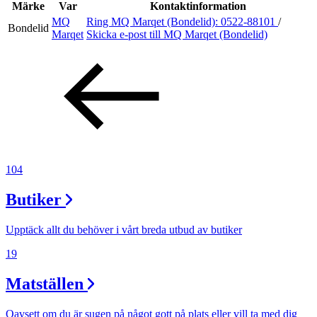
Inspiration
Märke
Var
Kontaktinformation
MQ
Ring MQ Marqet (Bondelid):
0522-88101
/
Bondelid
Marqet
Skicka e-post
till MQ Marqet (Bondelid)
Sök
Öppettider
Praktisk information
104
Lediga jobb
Butiker
Magasin
Presentkort
Upptäck allt du behöver i vårt breda utbud av butiker
Min Shopping-app
19
Matställen
Oavsett om du är sugen på något gott på plats eller vill ta med dig