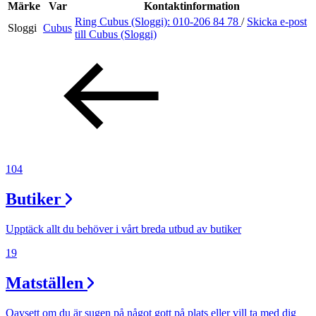
Inspiration
Märke
Var
Kontaktinformation
Ring Cubus (Sloggi):
010-206 84 78
/
Skicka e-post
Sloggi
Cubus
till Cubus (Sloggi)
Sök
Öppettider
Praktisk information
104
Lediga jobb
Butiker
Magasin
Presentkort
Upptäck allt du behöver i vårt breda utbud av butiker
Min Shopping-app
19
Matställen
Oavsett om du är sugen på något gott på plats eller vill ta med dig