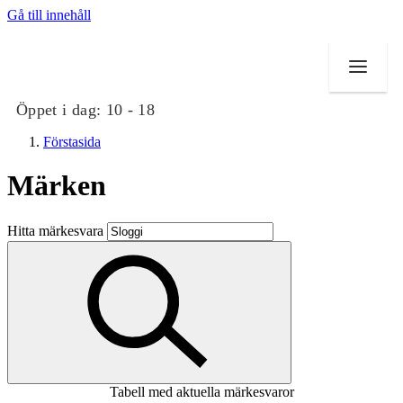
Gå till innehåll
Öppet i dag:
10 - 18
Förstasida
Märken
Butiker
Hitta märkesvara
Mat och dryck
Evenemang
Erbjudanden
Kundklubb
Tabell med aktuella märkesvaror