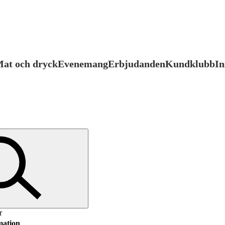
at och dryck
Evenemang
Erbjudanden
Kundklubb
In
r
mation