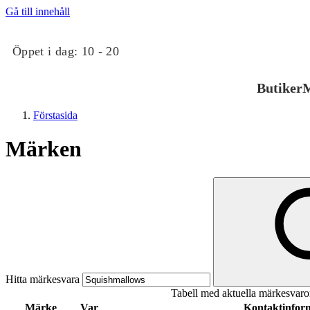
Gå till innehåll
Öppet i dag:
10 - 20
Butiker
M
Förstasida
Märken
Butiker
Mat och dryck
Hitta märkesvara
Tabell med aktuella märkesvaro
Evenemang
Märke
Var
Kontaktinfor