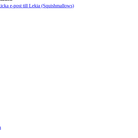
icka e-post
till Lekia (Squishmallows)
m