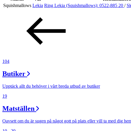
Squishmallows
Lekia
Ring Lekia (Squishmallows):
0522-885 20
/
Sk
Erbjudanden
Kundklubb
Inspiration
104
Butiker
Sök
Upptäck allt du behöver i vårt breda utbud av butiker
19
Matställen
Öppettider
Praktisk information
Oavsett om du är sugen på något gott på plats eller vill ta med dig he
10 - 20