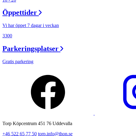
Lediga jobb
Öppettider
Magasin
Presentkort
Vi har öppet 7 dagar i veckan
Min Shopping-app
3300
Parkeringsplatser
Gratis parkering
Torp Köpcentrum 451 76 Uddevalla
+46 522 65 77 50
torp.info@thon.se