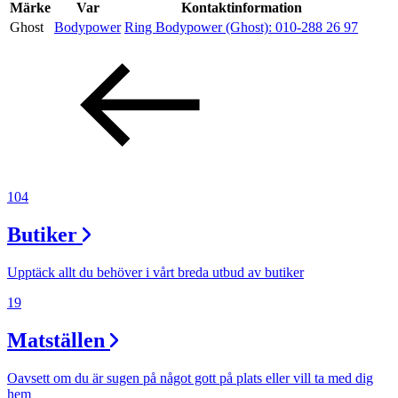
Inspiration
Märke
Var
Kontaktinformation
Ghost
Bodypower
Ring Bodypower (Ghost):
010-288 26 97
Sök
Öppettider
Praktisk information
104
Lediga jobb
Butiker
Magasin
Upptäck allt du behöver i vårt breda utbud av butiker
Presentkort
19
Min Shopping-app
Matställen
Oavsett om du är sugen på något gott på plats eller vill ta med dig
hem