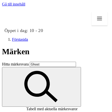
Gå till innehåll
Öppet i dag:
10 - 20
Förstasida
Märken
Butiker
Hitta märkesvara
Mat och dryck
Evenemang
Erbjudanden
Kundklubb
Tabell med aktuella märkesvaror