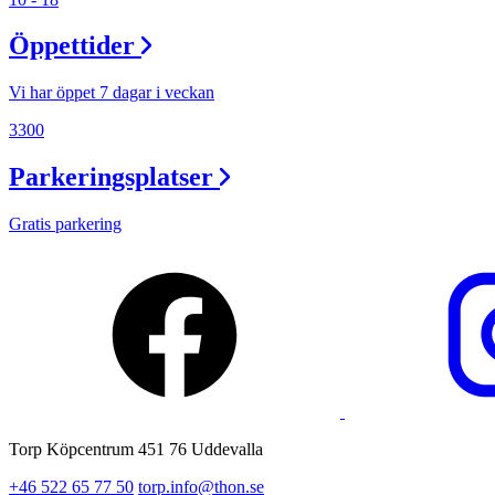
Lediga jobb
Öppettider
Magasin
Presentkort
Vi har öppet 7 dagar i veckan
Min Shopping-app
3300
Parkeringsplatser
Gratis parkering
Torp Köpcentrum 451 76 Uddevalla
+46 522 65 77 50
torp.info@thon.se