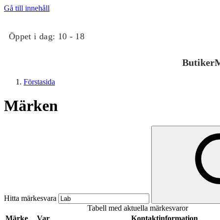
Gå till innehåll
Öppet i dag:
10 - 18
Butiker
M
Förstasida
Märken
Butiker
Mat och dryck
Hitta märkesvara
Tabell med aktuella märkesvaror
Evenemang
Märke
Var
Kontaktinformation