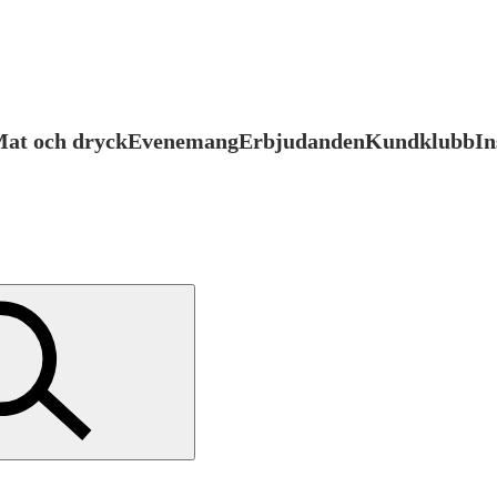
at och dryck
Evenemang
Erbjudanden
Kundklubb
In