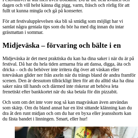
dagen och vill helst känna dig pigg, varm, fräsch och rörlig för att
fullt ut kunna mingla och gå på konserter.
För att festivalupplevelsen ska bli så smidig som möjligt har vi
samlat några geniala tips som du bör ha med dig innan du intar
gräsmattan i sommar.
Midjeväska – förvaring och bälte i en
Midjeväska är det mest praktiska du kan ha dina saker i när du är på
festival. Då har du hela tiden armarna fria att dansa, digga, äta och
dricka – och du behöver inte irritera dig över att väskan eller
toteväskan glider ner från axeln när du trängs bland de andra framför
scenen. Den är dessutom tillräckligt liten för att du alltid ska ha dina
saker nära till hands och därmed inte riskerar att behöva leta
frenetiskt efter bankkortet när du ska betala för din pizzabit.
Och som om det inte vore nog så kan magväskan även användas
som skärp. Om du bland annat har en löst sittande klänning kan du
dra åt den runt midjan och om du har en byxa eller jeansshorts kan
du fästa bandet i linningen. Smart, eller hur!