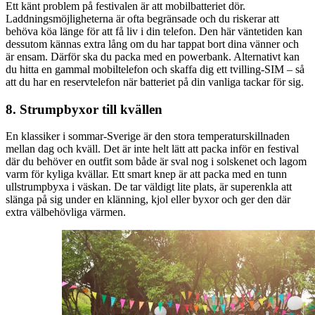
Ett känt problem på festivalen är att mobilbatteriet dör.
Laddningsmöjligheterna är ofta begränsade och du riskerar att
behöva köa länge för att få liv i din telefon. Den här väntetiden kan
dessutom kännas extra lång om du har tappat bort dina vänner och
är ensam. Därför ska du packa med en powerbank. Alternativt kan
du hitta en gammal mobiltelefon och skaffa dig ett tvilling-SIM – så
att du har en reservtelefon när batteriet på din vanliga tackar för sig.
8. Strumpbyxor till kvällen
En klassiker i sommar-Sverige är den stora temperaturskillnaden
mellan dag och kväll. Det är inte helt lätt att packa inför en festival
där du behöver en outfit som både är sval nog i solskenet och lagom
varm för kyliga kvällar. Ett smart knep är att packa med en tunn
ullstrumpbyxa i väskan. De tar väldigt lite plats, är superenkla att
slänga på sig under en klänning, kjol eller byxor och ger den där
extra välbehövliga värmen.