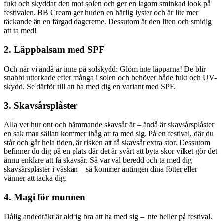
fukt och skyddar den mot solen och ger en lagom sminkad look på
festivalen. BB Cream ger huden en härlig lyster och är lite mer
täckande än en färgad dagcreme. Dessutom är den liten och smidig
att ta med!
2. Läppbalsam med SPF
Och när vi ändå är inne på solskydd: Glöm inte läpparna! De blir
snabbt uttorkade efter många i solen och behöver både fukt och UV-
skydd. Se därför till att ha med dig en variant med SPF.
3. Skavsårsplåster
Alla vet hur ont och hämmande skavsår är – ändå är skavsårsplåster
en sak man sällan kommer ihåg att ta med sig. På en festival, där du
står och går hela tiden, är risken att få skavsår extra stor. Dessutom
befinner du dig på en plats där det är svårt att byta skor vilket gör det
ännu enklare att få skavsår. Så var väl beredd och ta med dig
skavsårsplåster i väskan – så kommer antingen dina fötter eller
vänner att tacka dig.
4. Magi för munnen
Dålig andedräkt är aldrig bra att ha med sig – inte heller på festival.