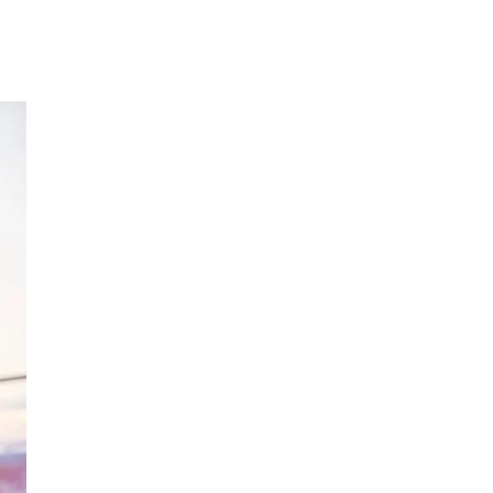
Inspiration
Sök
Öppettider
Praktisk information
Lediga jobb
Magasin
Presentkort
Min Shopping-app