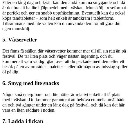
Efter en lång dag och kväll kan den ändå komma smygande och då
är det bra att ha lite hjälpmedel med i väskan. Munskölj i reseformat
är perfekt och ger en snabb uppfräschning. Eventuellt kan du också
köpa tandtabletter – som helt enkelt är tandkräm i tablettform.
Tillsammans med lite vatten kan du använda dem för att göra din
egen munskölj.
5. Våtservetter
Det finns få ställen där våtservetter kommer mer till till sin rätt än på
festival. De tar liten plats och väger nästan ingenting, och du
kommer att vara väldigt glad över att du packade med dem efter ett
besök på en av områdets toaletter – eller när någon av misstag spiller
öl på dig.
6. Smyg med lite snacks
Några små energibarer och lite nötter är relativt enkelt att få plats
med i väskan. Du kommer garanterat att behöva ett mellanmål både
en och två gånger under en lång dag på festival, och då kan det här
vara en liten räddare i nöden.
7. Ladda i fickan