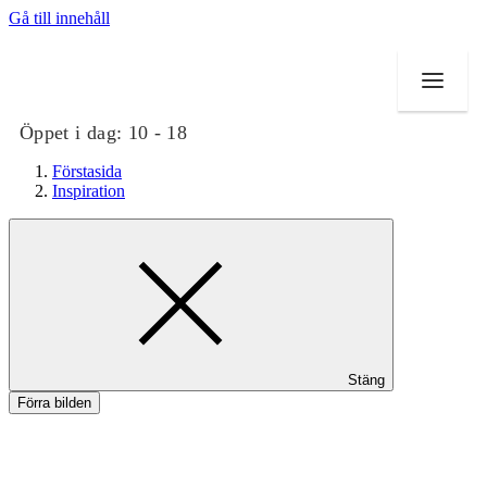
Gå till innehåll
Öppet i dag:
10 - 18
Förstasida
Inspiration
Butiker
Mat och dryck
Evenemang
Stäng
Erbjudanden
Förra bilden
Kundklubb