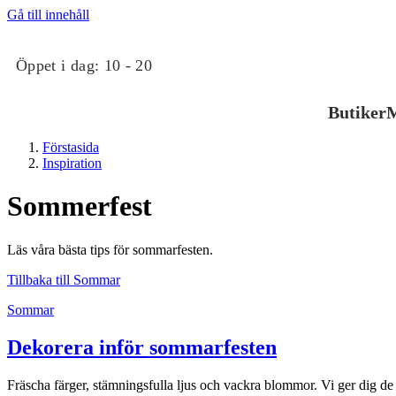
Gå till innehåll
Öppet i dag:
10 - 20
Butiker
M
Förstasida
Inspiration
Sommerfest
Läs våra bästa tips för sommarfesten.
Butiker
Tillbaka till Sommar
Sommar
Mat och dryck
Dekorera inför sommarfesten
Evenemang
Fräscha färger, stämningsfulla ljus och vackra blommor. Vi ger dig de 