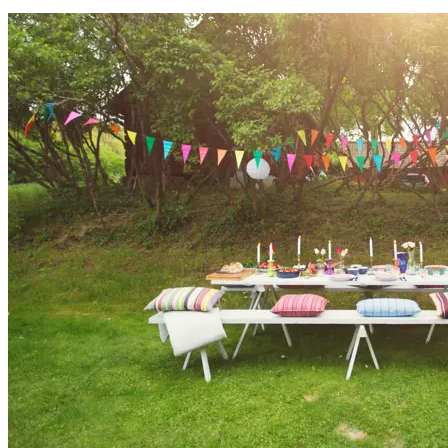
Erbjudanden
Kundklubb
Inspiration
Sök
Öppettider
Praktisk information