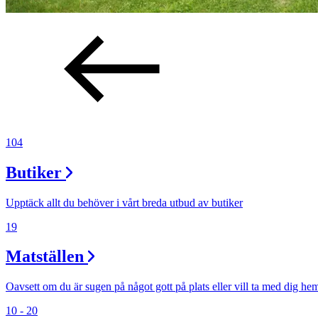
Lediga jobb
Magasin
Presentkort
Min Shopping-app
104
Butiker
Upptäck allt du behöver i vårt breda utbud av butiker
19
Matställen
Oavsett om du är sugen på något gott på plats eller vill ta med dig he
10 - 20