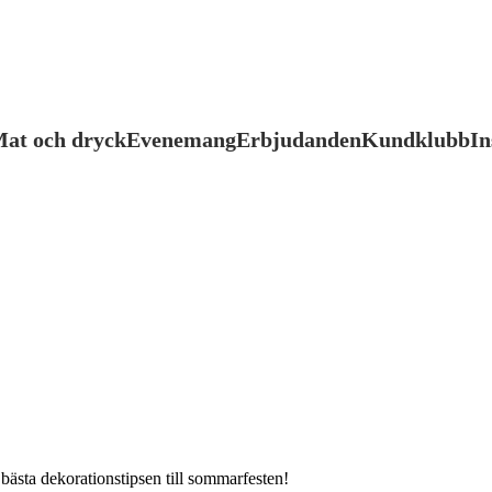
at och dryck
Evenemang
Erbjudanden
Kundklubb
In
bästa dekorationstipsen till sommarfesten!