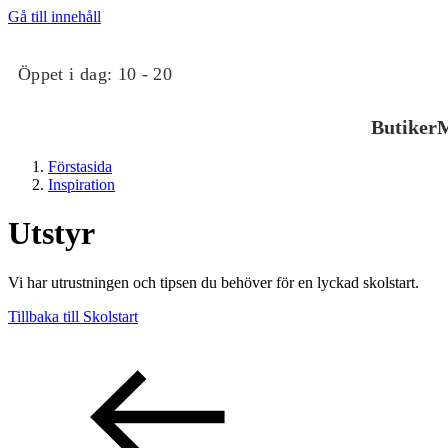
Gå till innehåll
Öppet i dag:
10 - 20
Butiker
M
Förstasida
Inspiration
Utstyr
Vi har utrustningen och tipsen du behöver för en lyckad skolstart.
Butiker
Tillbaka till Skolstart
Mat och dryck
Evenemang