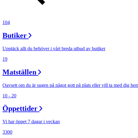
Erbjudanden
104
Kundklubb
Butiker
Upptäck allt du behöver i vårt breda utbud av butiker
Inspiration
19
Matställen
Sök
Oavsett om du är sugen på något gott på plats eller vill ta med dig he
10 - 20
Öppettider
Öppettider
Vi har öppet 7 dagar i veckan
Praktisk information
3300