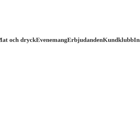
at och dryck
Evenemang
Erbjudanden
Kundklubb
In