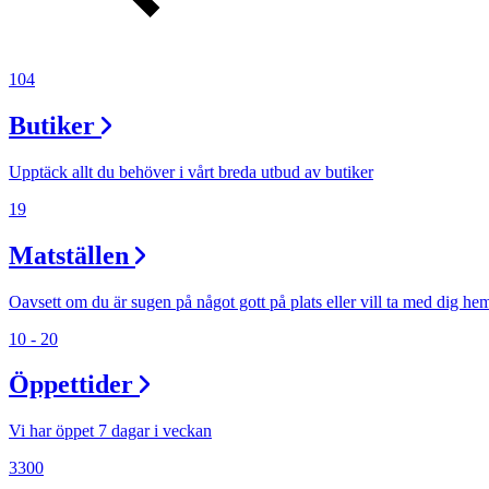
Erbjudanden
104
Kundklubb
Butiker
Upptäck allt du behöver i vårt breda utbud av butiker
Inspiration
19
Matställen
Sök
Oavsett om du är sugen på något gott på plats eller vill ta med dig he
10 - 20
Öppettider
Öppettider
Vi har öppet 7 dagar i veckan
Praktisk information
3300