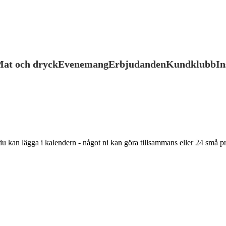
at och dryck
Evenemang
Erbjudanden
Kundklubb
In
du kan lägga i kalendern - något ni kan göra tillsammans eller 24 små pr